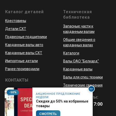
Каталог деталей
Техническая
библиотека
Крестовины
Запасные части к
Детали СХТ
карданным валам
Подвесные подшипники
Общие сведения о
Карданные валы авто
карданных валах
Карданные валы СХТ
Каталоги
Импортные детали
Валы ОАО "Белкард"
Ранее производили
Карданные валы
Валы для спец техники
КОНТАКТЫ
Технические сведения
-50%
АКЦИОННОЕ ПРЕДЛОЖЕНИЕ
Режим работы:
НЕДЕЛИ
Скидки до 50% на избранные
Пн-Пт 8:00 - 17:00
товары
СМОТРЕТЬ