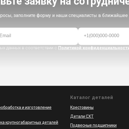
вьте заявку на сотруднич
опросы, заполните форму и наши специалисты в ближайшее 
Email
+1(000)000-0000
ых данных в соответствии с
Политикой конфиденциальности
и
Каталог деталей
обработка и изготовление
Крестовины
Детали СХТ
ка крупногабаритных деталей
Подвесные подшипники