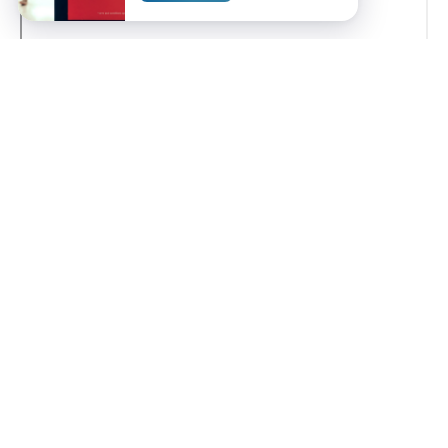
Услуги
Металлообработка и
изготовление деталей
Обработка
крупногабаритных деталей
ТОДО "Грокард" 2025
Балансировка барабанов и
Все права защищены
роторов
Ремонт СХТ и спец техники
Производство и ремонт
карданных валов