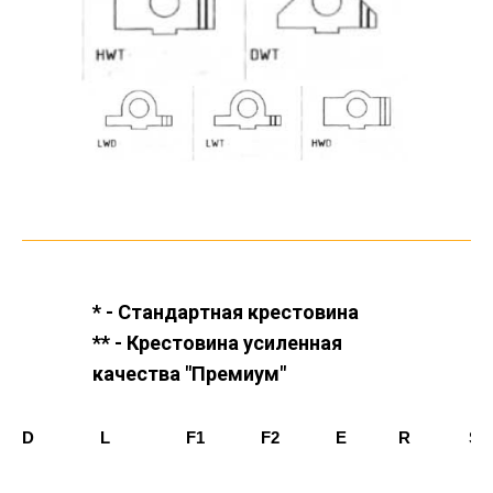
* - Стандартная крестовина
** - Крестовина усиленная
качества "Премиум"
D
L
F1
F2
E
R
S