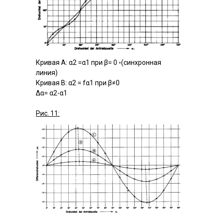
Кривая А: α2 =α1 при β= 0 ◦(синхронная
линия)
Кривая В: α2 = fα1 при β≠0
Δα= α2-α1
Рис. 11: