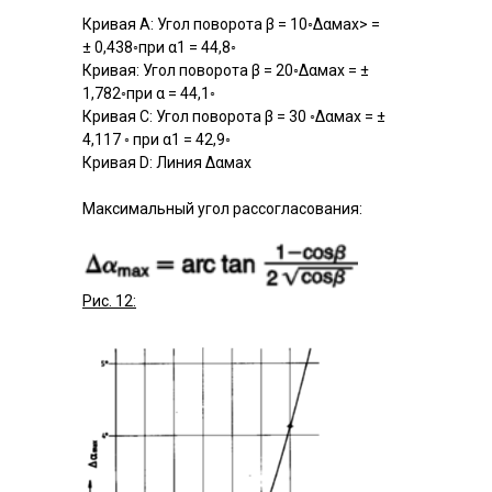
Кривая А: Угол поворота β = 10◦Δαмах> =
± 0,438◦при α1 = 44,8◦
Кривая: Угол поворота β = 20◦Δαмах = ±
1,782◦при α = 44,1◦
Кривая С: Угол поворота β = 30 ◦Δαмах = ±
4,117 ◦ при α1 = 42,9◦
Кривая D: Линия Δαмах
Максимальный угол рассогласования:
Рис. 12: