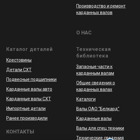
Производство и ремонт
карданных валов
О НАС
Каталог деталей
Техническая
библиотека
Крестовины
Запасные части к
Детали СХТ
карданным валам
Подвесные подшипники
Общие сведения о
Карданные валы авто
карданных валах
Карданные валы СХТ
Каталоги
Импортные детали
Валы ОАО "Белкард"
Ранее производили
Карданные валы
Валы для спец техники
КОНТАКТЫ
Технические сведения