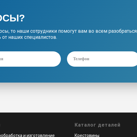
ОСЫ?
росы, то наши сотрудники помогут вам во всем разобраться
 от наших специалистов.
и
Каталог деталей
обработка и изготовление
Крестовины