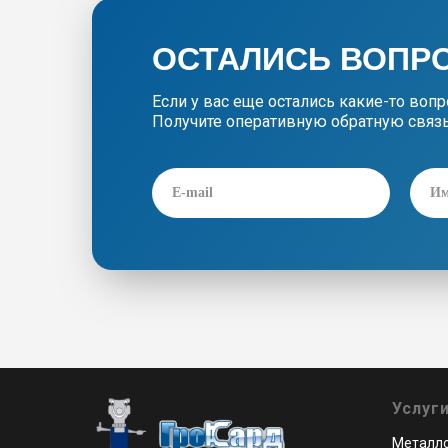
ОСТАЛИСЬ ВОПР
Если у вас еще остались какие-то воп
Получите оперативную обратную связь
Услуг
Металло