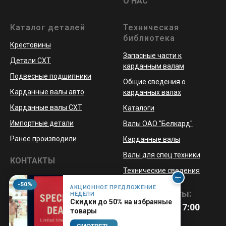
О НАС
Каталог деталей
Техническая
библиотека
Крестовины
Запасные части к
Детали СХТ
карданным валам
Подвесные подшипники
Общие сведения о
Карданные валы авто
карданных валах
Карданные валы СХТ
Каталоги
Импортные детали
Валы ОАО "Белкард"
Ранее производили
Карданные валы
Валы для спец техники
КОНТАКТЫ
Технические сведения
-50%
АКЦИОННОЕ ПРЕДЛОЖЕНИЕ
Режим работы:
НЕДЕЛИ
Скидки до 50% на избранные
Пн-Пт 8:00 - 17:00
товары