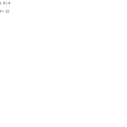
L: 81,4
F1: 52