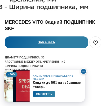
MERCEDES VITO Задний ПОДШИПНИК
SKF
ЗАКАЗАТЬ
ДИАМЕТР ПОДШИПНИКА: 30
РАССТОЯНИЕ МЕЖДУ ОТВ. КРЕПЛЕНИЯ: 147
ШИРИНА ПОДШИПНИКА: 13
OEM: 6394100681
-50%
КАТАЛОЖНЫЙ НОМЕР: CBMVT-SKF
АКЦИОННОЕ ПРЕДЛОЖЕНИЕ
НЕДЕЛИ
Скидки до 50% на избранные
товары
СМОТРЕТЬ