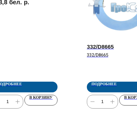
8,8
бел. р.
332/D8665
332/D8665
ОДРОБНЕЕ
ПОДРОБНЕЕ
В КОРЗИНУ
В КО