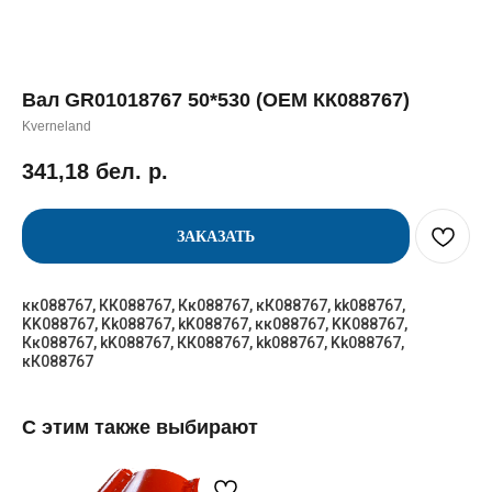
Вал GR01018767 50*530 (OEM КК088767)
Kverneland
341,18
бел. р.
ЗАКАЗАТЬ
кк088767, КК088767, Кк088767, кК088767, kk088767,
KK088767, Kk088767, kK088767, кк088767, KK088767,
Кк088767, kK088767, КК088767, kk088767, Kk088767,
кК088767
С этим также выбирают