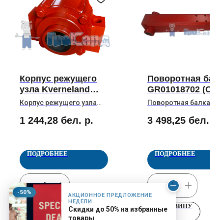
Корпус режущего
Поворотная бал
узла Kverneland
GR01018702 (O
Diskopak-6 в сборе
КК088702) 150*2
Корпус режущего узла
Поворотная балка
GR01028495 (OEM
Kverneland Diskopak-6 в
GR01018702 (OEM
1 244,28
бел. р.
3 498,25
бел. р
сборе GR01028495 (OEM
КК088702) 150*200 (в
RF28495)
RF28495) подшипники
комплекте идут втул
подшипники KOYO
KOYO
ПОДРОБНЕЕ
ПОДРОБНЕЕ
-50%
АКЦИОННОЕ ПРЕДЛОЖЕНИЕ
НЕДЕЛИ
В КОРЗИНУ
В КОРЗИНУ
Скидки до 50% на избранные
товары