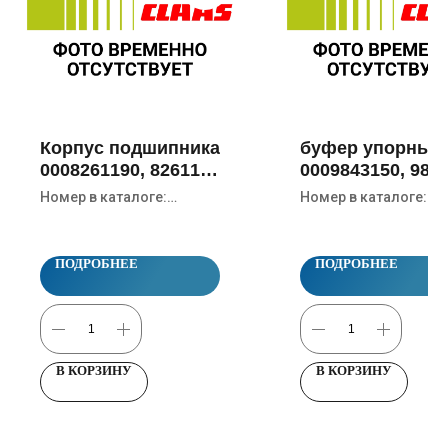
Корпус подшипника
буфер упорный
0008261190, 826119,
0009843150, 984
826119.0, 826119,
Номер в каталоге:
Номер в каталоге:
6938
0008261190, 826119,
0009843150, 9843150
826119.0, 826119, 6938
ПОДРОБНЕЕ
ПОДРОБНЕЕ
В КОРЗИНУ
В КОРЗИНУ