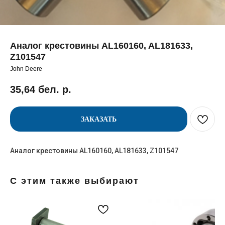
Аналог крестовины AL160160, AL181633,
Z101547
John Deere
35,64
бел. р.
ЗАКАЗАТЬ
Аналог крестовины AL160160, AL181633, Z101547
С этим также выбирают