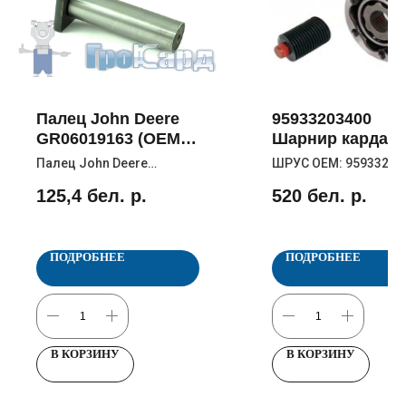
Палец John Deere
95933203400
GR06019163 (OEM
Шарнир кардан
R169163)
вала John Deere
Палец John Deere
ШРУС OEM: 959332034
(ШРУС)
GR06019163 (OEM
E816301080019 (John
125,4
бел. р.
520
бел. р.
R169163
Deere / FENDT)
ПОДРОБНЕЕ
ПОДРОБНЕЕ
В КОРЗИНУ
В КОРЗИНУ