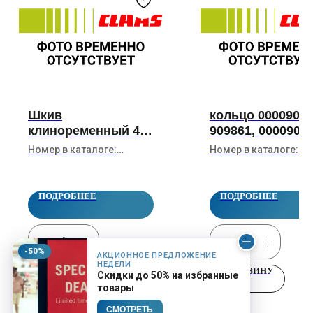
Шкив
кольцо 00009098
клиноременный 4-
909861, 00009098
Rillig 0000771442,
909860
Номер в каталоге:
Номер в каталоге:
771442, 000077144.2,
0000771442, 771442,
0000909861, 909861,
000077144.2, 000077144,
0000909860, 909860
000077144, 0771442,
0771442, 077144.2, 077144
077144.2, 077144
ПОДРОБНЕЕ
ПОДРОБНЕЕ
-50%
АКЦИОННОЕ ПРЕДЛОЖЕНИЕ
НЕДЕЛИ
В КОРЗИНУ
В КОРЗИНУ
Скидки до 50% на избранные
товары
СМОТРЕТЬ