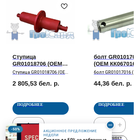
Ступица
болт GR0101701
GR01018706 (OEM
(OEM КК067016R
КК088706)
25ММ OEM79724
Ступица GR01018706 (OEM
болт GR01017016 (O
КК088706)
КК067016R) 25ММ
2 805,53
бел. р.
44,36
бел. р.
OEM79724
ПОДРОБНЕЕ
ПОДРОБНЕЕ
-50%
АКЦИОННОЕ ПРЕДЛОЖЕНИЕ
НЕДЕЛИ
В КОРЗИНУ
В КОРЗИНУ